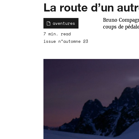
La route d’un aut
Bruno Compagnet
aventures
coups de pédal
7 min. read
issue n°automne 23