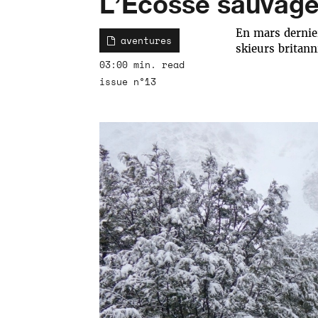
L’Écosse sauvag
En mars dernie
aventures
skieurs britann
03:00 min. read
issue n°13