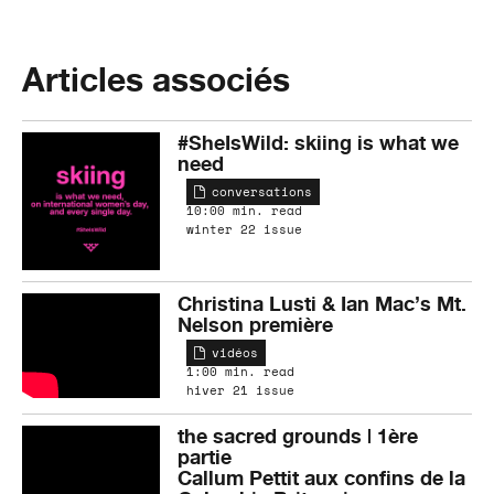
Articles associés
#SheIsWild: skiing is what we
need
conversations
10:00 min. read
winter 22 issue
Christina Lusti & Ian Mac’s Mt.
Nelson première
vidéos
1:00 min. read
hiver 21 issue
the sacred grounds | 1ère
partie
Callum Pettit aux confins de la