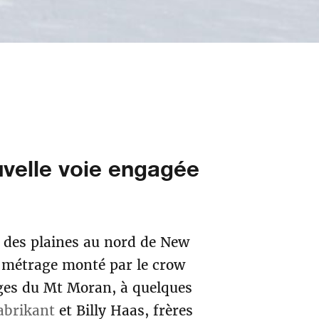
uvelle voie engagée
t des plaines au nord de New
t métrage monté par le crow
ages du Mt Moran, à quelques
brikant
et Billy Haas, frères