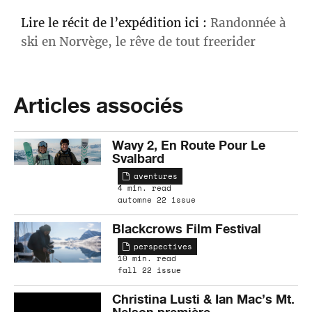
Lire le récit de l’expédition ici :
Randonnée à
ski en Norvège, le rêve de tout freerider
Articles associés
Wavy 2, En Route Pour Le
Svalbard
aventures
4 min. read
automne 22 issue
Blackcrows Film Festival
perspectives
10 min. read
fall 22 issue
Christina Lusti & Ian Mac’s Mt.
Nelson première