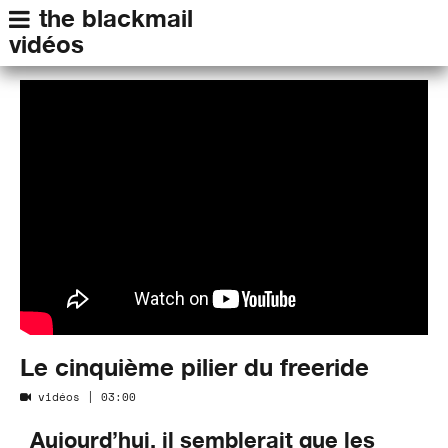
the blackmail
vidéos
Le cinquième pilier du freeride
vidéos
| 03:00
Aujourd’hui, il semblerait que les