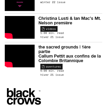
winter 22 issue
Christina Lusti & Ian Mac’s Mt.
Nelson première
vidéos
1:00 min. read
hiver 21 issue
the sacred grounds | 1ère
partie
Callum Pettit aux confins de la
Colombie Britannique
aventures
5:00 min. read
hiver 21 issue