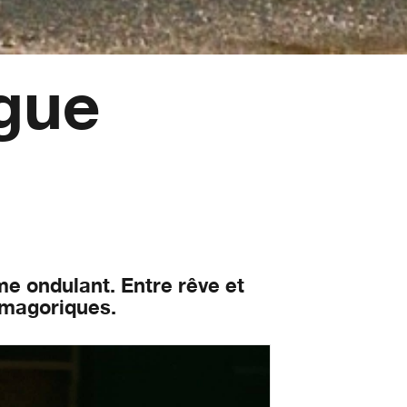
gue
me ondulant. Entre rêve et
asmagoriques.