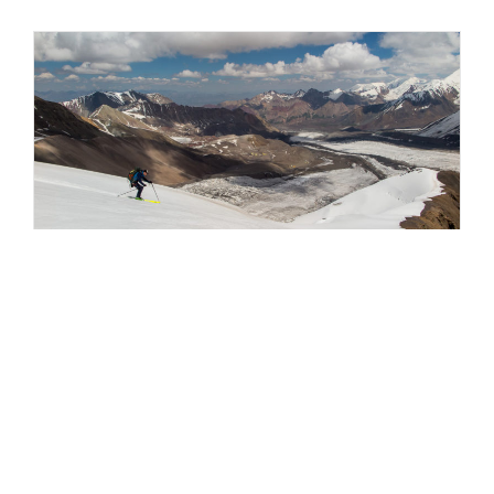
Kyle Wood
Skiing from nearby summit 5731m Athletes: Ernst Sprenger
Je me sentais acclimaté et il était maintenant
temps de guetter la bonne fenêtre pour faire
une tentative sur le sommet. On est reparti
en direction du camp 3. À 17 heures, nous
avions fini notre dîner et faisions fondre de