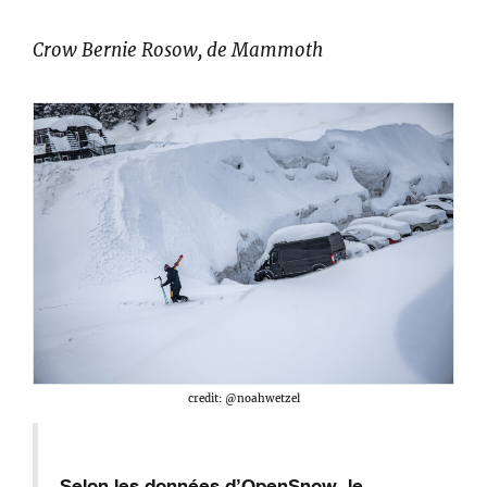
Crow Bernie
Rosow
, de
Mammoth
credit: @noahwetzel
Selon les données d’
OpenSnow
, le