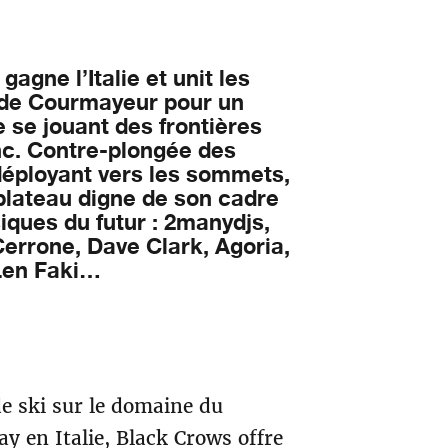
 gagne l’Italie et unit les
de Courmayeur pour un
e se jouant des frontières
nc. Contre-plongée des
déployant vers les sommets,
 plateau digne de son cadre
ques du futur : 2manydjs,
 Cerrone, Dave Clark, Agoria,
 Len Faki…
de ski sur le domaine du
 en Italie, Black Crows offre