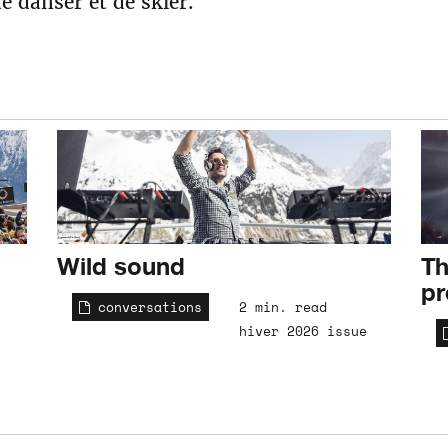
e danser et de skier.
Wild sound
Th
pr
conversations
2 min. read
hiver 2026 issue