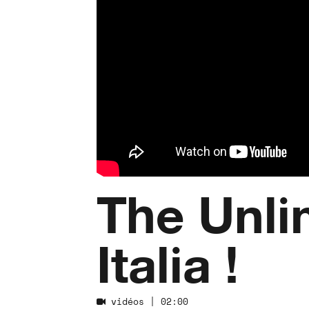
The Unlim
Italia !
vidéos
| 02:00