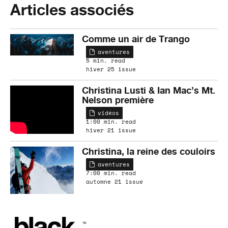
Articles associés
Comme un air de Trango
aventures
5 min. read
hiver 25 issue
Christina Lusti & Ian Mac’s Mt.
Nelson première
vidéos
1:00 min. read
hiver 21 issue
Christina, la reine des couloirs
aventures
7:00 min. read
automne 21 issue